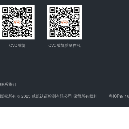
CVC威凯
CVC威凯质量在线
联系我们
版权所有 © 2025 威凯认证检测有限公司 保留所有权利
粤ICP备 1