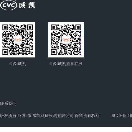
CVC威凯
CVC威凯质量在线
联系我们
版权所有 © 2025 威凯认证检测有限公司 保留所有权利
粤ICP备 1