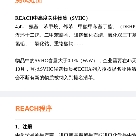
REACH中高度关注物质（SVHC）
4,4'-二氨基二苯甲烷、邻苯二甲酸甲苯基丁酯、（D
溴环十二烷、二甲苯麝香、短链氯化石蜡、氧化双三丁
氢铅、二氯化钴、重铬酸钠……
物品中的SVHC含量大于0.1%（W/W），企业需要在4
10月，首批SVHC候选物质被ECHA列入授权提名物
会不断有新的物质被纳入到提名清单。
REACH程序
1、注册
由化学品的生产商、进口商掌握所生产或进口化学品中