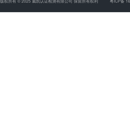
版权所有 © 2025 威凯认证检测有限公司 保留所有权利
粤ICP备 1