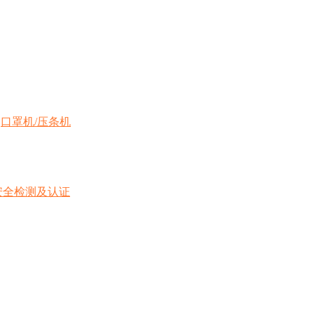
、
口罩机/压条机
池安全检测及认证