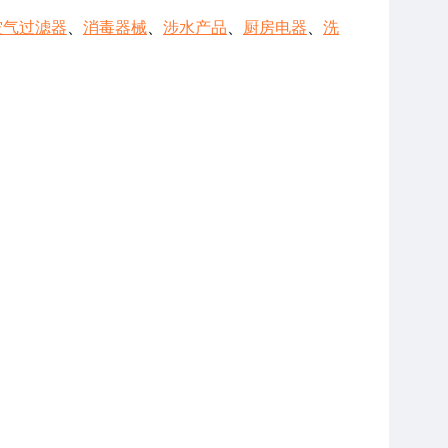
空气过滤器
、
消毒器械
、
涉水产品
、
厨房电器
、
洗