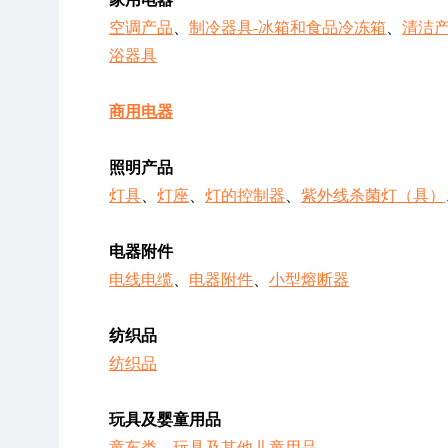
空调产品
、
制冷器具-冰箱和食品冷冻箱
、
清洁
浴器具
商用电器
照明产品
灯具
、
灯座
、
灯的控制器
、
紫外线杀菌灯（具）
电器附件
电线电缆
、
电器附件
、
小型熔断器
纺织品
纺织品
玩具及婴童用品
童车类
、
玩具及其他儿童用品