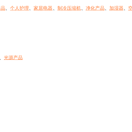
产品
、
个人护理
、
家居电器
、
制冷压缩机
、
净化产品
、
加湿器
、
、
光源产品