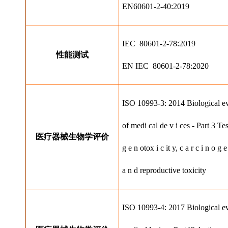
EN60601-2-40:2019
IEC  80601-2-78:2019
性能测试
EN IEC  80601-2-78:2020
ISO 10993-3: 2014 Biological ev
of medi cal de v i ces - Part 3 Tes
医疗器械⽣物学评价
g e n otox i c it y, c a r c i n o g e 
a n d reproductive toxicity
ISO 10993-4: 2017 Biological ev