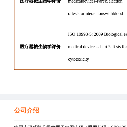
医疗器械⽣物学评价
medicaldevices-Part4Selection
oftestsforinteractionswithblood
ISO 10993-5: 2009 Biological ev
医疗器械⽣物学评价
medical devices - Part 5 Tests for
cytotoxicity
公司介绍