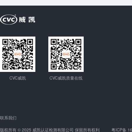
CVC威凯
CVC威凯质量在线
联系我们
版权所有 © 2025 威凯认证检测有限公司 保留所有权利
粤ICP备 1