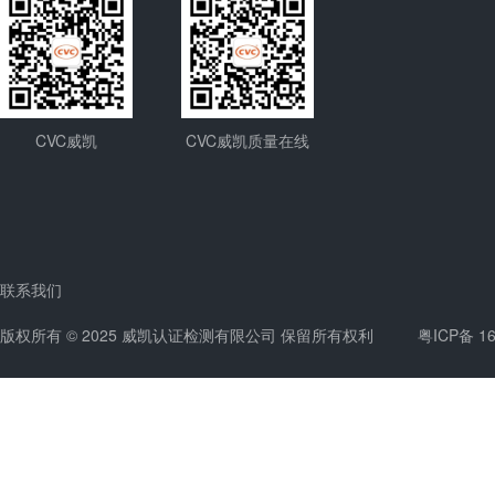
CVC威凯
CVC威凯质量在线
联系我们
版权所有 © 2025 威凯认证检测有限公司 保留所有权利
粤ICP备 1