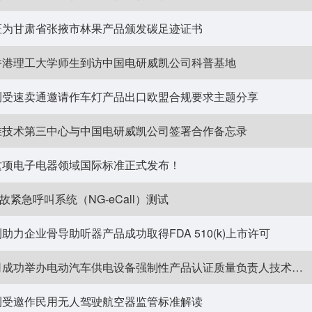
证为甘肃省张掖市林果产品颁发碳足迹证书
香港理工大学师生到访中国电研威凯公司科普基地
测受速卖通邀请作车灯产品出口欧盟合规要求主题分享
准技术第三中心与中国电研威凯公司签署合作备忘录
这项电子电器领域国际标准正式发布！
事故紧急呼叫系统（NG-eCall）测试
力企业骨导助听器产品成功取得FDA 510(k)上市许可
中国电研威凯公司成功举办电动汽车供电设备强制性产品认证质量负责人技术交流会
测受邀作民用无人驾驶航空器监管标准解读