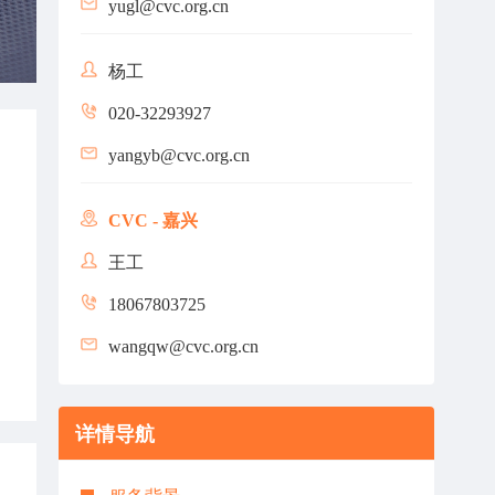
yugl@cvc.org.cn
杨工
020-32293927
yangyb@cvc.org.cn
CVC - 嘉兴
王工
18067803725
wangqw@cvc.org.cn
详情导航