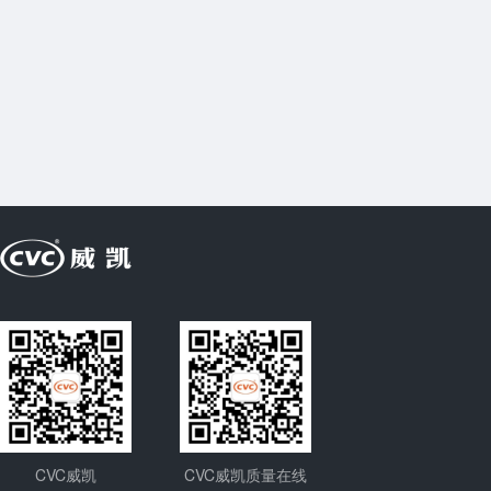
CVC威凯
CVC威凯质量在线