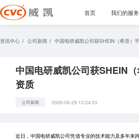
首页
我们的服
资讯中心
公司新闻
中国电研威凯公司获SHEIN（希音）
/
/
中国电研威凯公司获SHEIN
资质
2026-06-29 13:24:33
公司新闻
近日，中国电研威凯公司凭借专业的技术能力及多年来跨