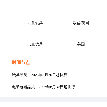
儿童玩具
欧盟/英国
儿童玩具
美国
时间节点
玩具品类：2026年6月20日起执行
电子电器品类：2026年6月30日起执行