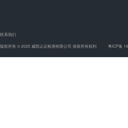
联系我们
版权所有 © 2025 威凯认证检测有限公司 保留所有权利
粤ICP备 1