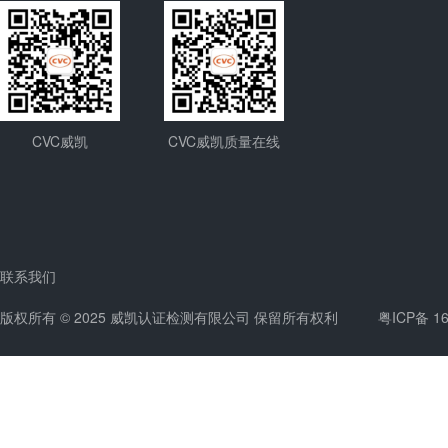
CVC威凯
CVC威凯质量在线
联系我们
版权所有 © 2025 威凯认证检测有限公司 保留所有权利
粤ICP备 1