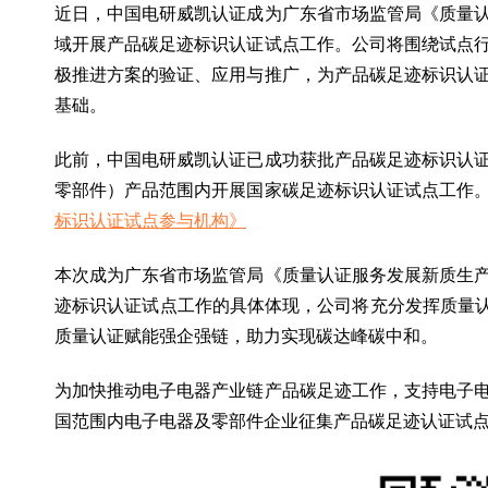
近日，中国电研威凯认证成为广东省市场监管局《质量
域开展产品碳足迹标识认证试点工作。公司将围绕试点
极推进方案的验证、应用与推广，为产品碳足迹标识认
基础。
此前，中国电研威凯认证已成功获批产品碳足迹标识认
零部件）产品范围内开展国家碳足迹标识认证试点工作
标识认证试点参与机构》
本次成为广东省市场监管局《质量认证服务发展新质生
迹标识认证试点工作的具体体现，公司将充分发挥质量认
质量认证赋能强企强链，助力实现碳达峰碳中和。
为加快推动电子电器产业链产品碳足迹工作，支持电子
国范围内电子电器及零部件企业征集产品碳足迹认证试